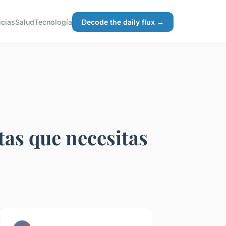
icias
Salud
Tecnología
Decode the daily flux →
tas que necesitas