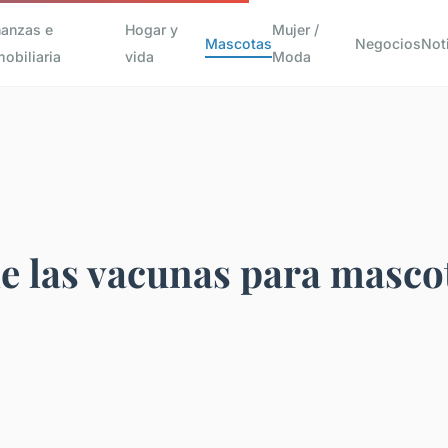
nanzas e
Hogar y
Mujer /
Mascotas
Negocios
Not
mobiliaria
vida
Moda
e las vacunas para masco