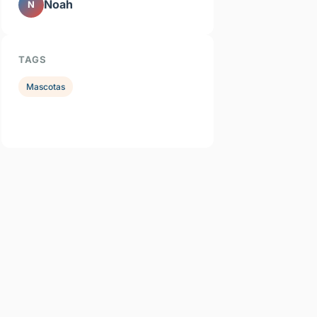
Noah
N
TAGS
Mascotas