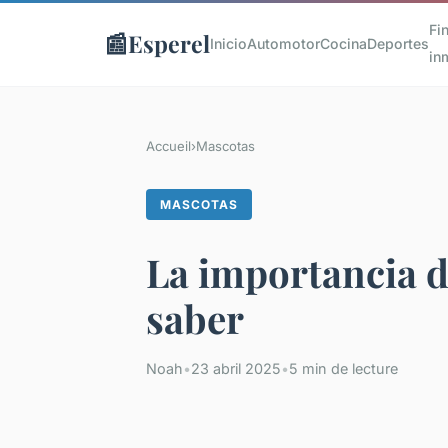
Fi
📰
Esperel
Inicio
Automotor
Cocina
Deportes
in
Accueil
›
Mascotas
MASCOTAS
La importancia d
saber
Noah
•
23 abril 2025
•
5 min de lecture