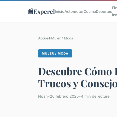
Fi
📰
Esperel
Inicio
Automotor
Cocina
Deportes
in
Accueil
›
Mujer / Moda
MUJER / MODA
Descubre Cómo LL
Trucos y Consejo
Noah
•
26 febrero 2025
•
4 min de lecture