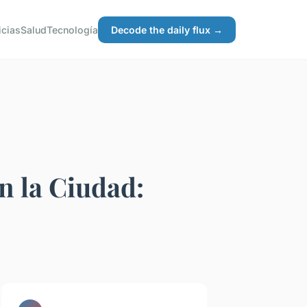
icias
Salud
Tecnología
Decode the daily flux →
n la Ciudad: