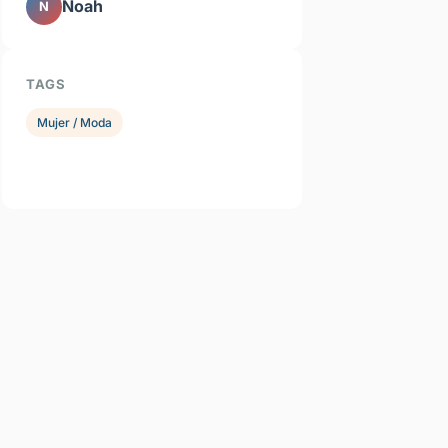
Noah
N
TAGS
Mujer / Moda