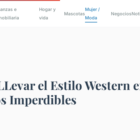
nanzas e
Hogar y
Mujer /
Mascotas
Negocios
Not
mobiliaria
vida
Moda
evar el Estilo Western e
s Imperdibles